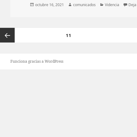
Publicado
Autor
Categorías
octubre 16, 2021
comunicados
Videncia
Deja
el
Paginación
11
de
entradas
Página
Funciona gracias a WordPress
anterior