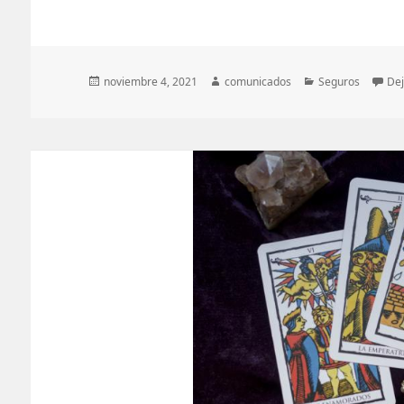
Publicado
Autor
Categorías
noviembre 4, 2021
comunicados
Seguros
Dej
el