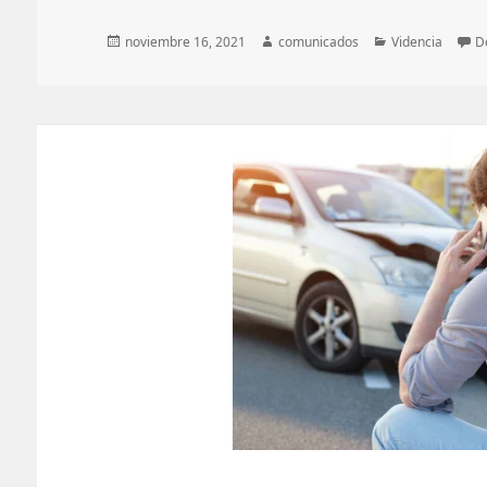
Publicado
Autor
Categorías
noviembre 16, 2021
comunicados
Videncia
D
el