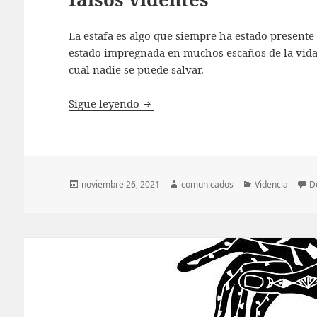
La estafa es algo que siempre ha estado presente
estado impregnada en muchos escaños de la vida,
cual nadie se puede salvar.
Alicia Collado: se encuentra en con
Sigue leyendo
Publicado
Autor
Categorías
noviembre 26, 2021
comunicados
Videncia
D
el