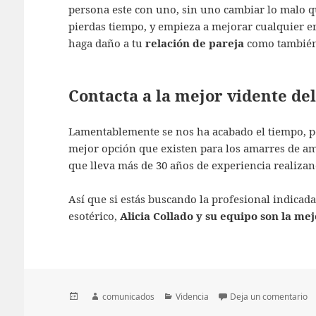
persona este con uno, sin uno cambiar lo malo qu
pierdas tiempo, y empieza a mejorar cualquier er
haga daño a tu
relación de pareja
como también 
Contacta a la mejor vidente de
Lamentablemente se nos ha acabado el tiempo, pe
mejor opción que existen para los amarres de a
que lleva más de 30 años de experiencia realiza
Así que si estás buscando la profesional indicad
esotérico,
Alicia Collado y su equipo son la me
Publicado
Autor
Categorías
en
comunicados
Videncia
Deja un comentario
el