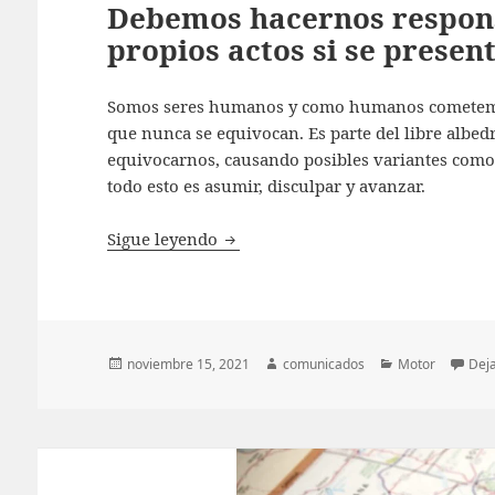
Debemos hacernos respons
propios actos si se presen
Somos seres humanos y como humanos cometemos
que nunca se equivocan. Es parte del libre albed
equivocarnos, causando posibles variantes como
todo esto es asumir, disculpar y avanzar.
Debemos hacernos responsables sob
Sigue leyendo
Publicado
Autor
Categorías
noviembre 15, 2021
comunicados
Motor
Dej
el