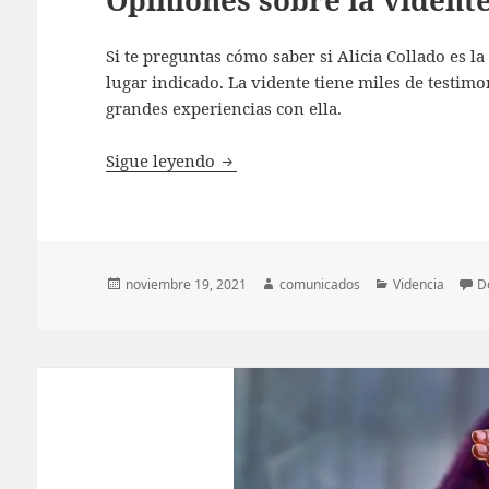
Opiniones sobre la vidente
Si te preguntas cómo saber si Alicia Collado es la
lugar indicado. La vidente tiene miles de testimo
grandes experiencias con ella.
Opiniones sobre la vidente Alicia 
Sigue leyendo
Publicado
Autor
Categorías
noviembre 19, 2021
comunicados
Videncia
D
el