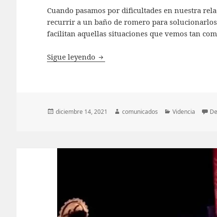
Cuando pasamos por dificultades en nuestra rela
recurrir a un baño de romero para solucionarlos
facilitan aquellas situaciones que vemos tan com
Confía en los Baños de Romero, el
Sigue leyendo
Publicado
Autor
Categorías
diciembre 14, 2021
comunicados
Videncia
De
el