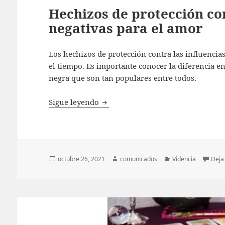
Hechizos de protección con
negativas para el amor
Los hechizos de protección contra las influencia
el tiempo. Es importante conocer la diferencia en
negra que son tan populares entre todos.
Hechizos de protección contra las 
Sigue leyendo
Publicado
Autor
Categorías
octubre 26, 2021
comunicados
Videncia
Deja
el