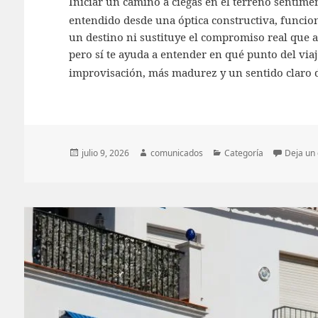
Iniciar un camino a ciegas en el terreno sentime
entendido desde una óptica constructiva, funci
un destino ni sustituye el compromiso real que 
pero sí te ayuda a entender en qué punto del via
improvisación, más madurez y un sentido claro d
Publicado
Autor
Categorías
julio 9, 2026
comunicados
Categoría
Deja un
el