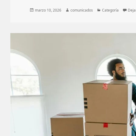
Publicado
Autor
Categorías
marzo 10, 2026
comunicados
Categoría
Deja
el