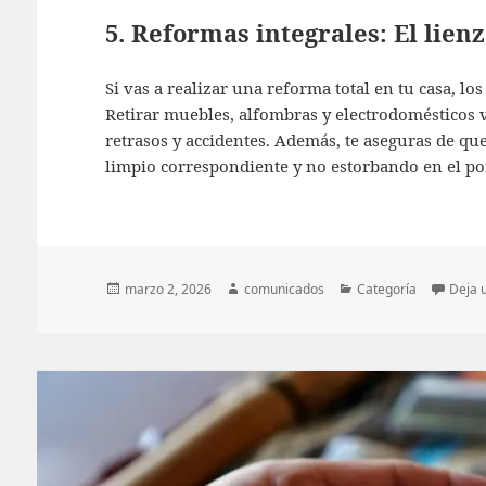
5. Reformas integrales: El lien
Si vas a realizar una reforma total en tu casa, lo
Retirar muebles, alfombras y electrodomésticos v
retrasos y accidentes. Además, te aseguras de qu
limpio correspondiente y no estorbando en el po
Publicado
Autor
Categorías
marzo 2, 2026
comunicados
Categoría
Deja 
el