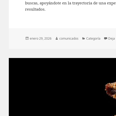
buscas, apoyándote en la trayectoria de una expe
resultados.
Publicado
Autor
Categorías
enero 29, 2026
comunicados
Categoría
Deja
el