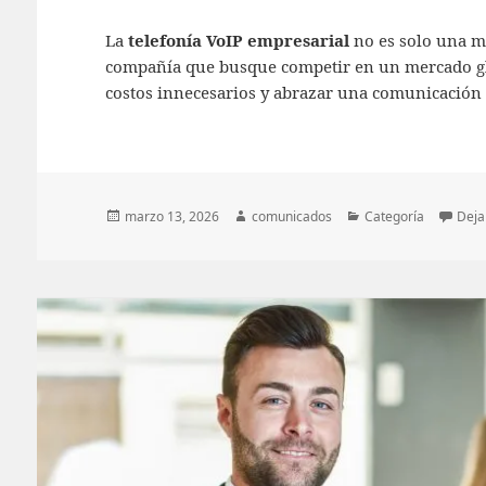
La
telefonía VoIP empresarial
no es solo una m
compañía que busque competir en un mercado glob
costos innecesarios y abrazar una comunicación m
Publicado
Autor
Categorías
marzo 13, 2026
comunicados
Categoría
Deja
el