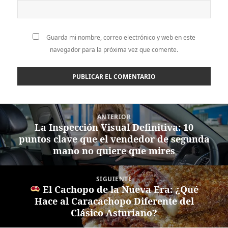
Guarda mi nombre, correo electrónico y web en este
navegador para la próxima vez que comente.
Navegación
ANTERIOR
de
La Inspección Visual Definitiva: 10
Entrada
entradas
puntos clave que el vendedor de segunda
anterior:
mano no quiere que mires
SIGUIENTE
El Cachopo de la Nueva Era: ¿Qué
Entrada
Hace al Caracachopo Diferente del
siguiente:
Clásico Asturiano?