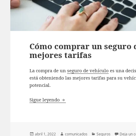
Cómo comprar un seguro de
mejores tarifas
La compra de un
seguro de vehículo
es una decis
está obteniendo las mejores tarifas para su vehí
potencial.
Cómo comprar un seguro de vehícul
Sigue leyendo
Publicado
Autor
Categorías
abril 1, 2022
comunicados
Seguros
Deja un 