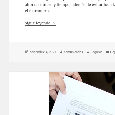
ahorrar dinero y tiempo, además de evitar toda 
el extranjero.
¿Necesitas un seguro para viajar 
Sigue leyendo
Publicado
Autor
Categorías
noviembre 4, 2021
comunicados
Seguros
Dej
el