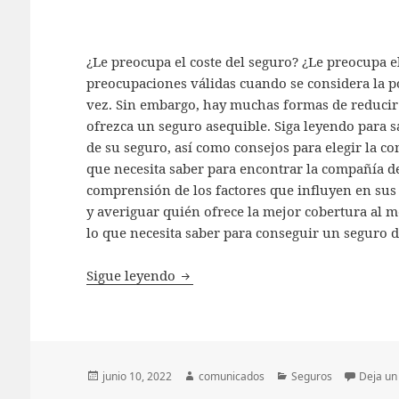
¿Le preocupa el coste del seguro? ¿Le preocupa e
preocupaciones válidas cuando se considera la p
vez. Sin embargo, hay muchas formas de reducir
ofrezca un seguro asequible. Siga leyendo para s
de su seguro, así como consejos para elegir la c
que necesita saber para encontrar la compañía d
comprensión de los factores que influyen en sus
y averiguar quién ofrece la mejor cobertura al m
lo que necesita saber para conseguir un seguro d
Consejos para elegir la compañía 
Sigue leyendo
Publicado
Autor
Categorías
junio 10, 2022
comunicados
Seguros
Deja un
el