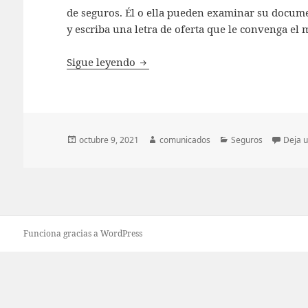
de seguros. Él o ella pueden examinar su docum
y escriba una letra de oferta que le convenga el 
Por qué contratar a un consultor 
Sigue leyendo
Publicado
Autor
Categorías
octubre 9, 2021
comunicados
Seguros
Deja 
el
Funciona gracias a WordPress