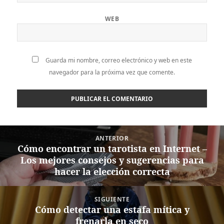
WEB
Guarda mi nombre, correo electrónico y web en este
navegador para la próxima vez que comente.
Navegación
ANTERIOR
de
Cómo encontrar un tarotista en Internet –
Entrada
entradas
Los mejores consejos y sugerencias para
anterior:
hacer la elección correcta
SIGUIENTE
Cómo detectar una estafa mítica y
Entrada
frenarla en seco
siguiente: