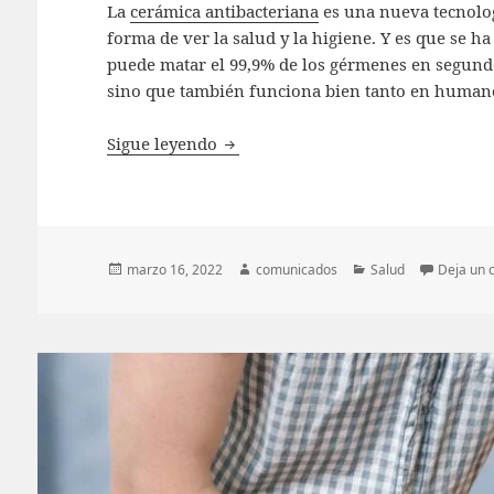
La
cerámica antibacteriana
es una nueva tecnolog
forma de ver la salud y la higiene. Y es que se h
puede matar el 99,9% de los gérmenes en segundo
sino que también funciona bien tanto en human
¿Qué es la cerámica antibacterian
Sigue leyendo
Publicado
Autor
Categorías
marzo 16, 2022
comunicados
Salud
Deja un 
el