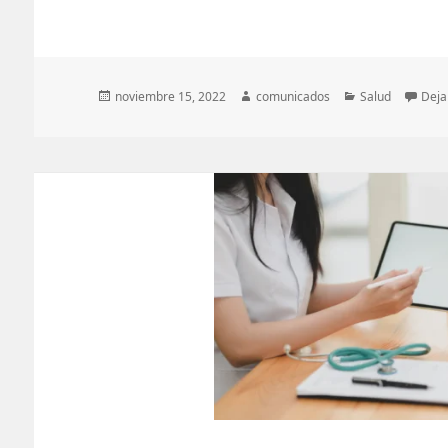
Publicado
Autor
Categorías
noviembre 15, 2022
comunicados
Salud
Deja
el