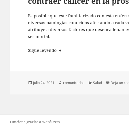
contraer cáncer en la pró
Es posible que este familiarizado con esta enferm
diversas patologías conocidas afectando a cada v
atribuye a diversos factores que desencadenan e
ser mortal.
¿Conoces los riesgos que tienen lo
Sigue leyendo
Publicado
Autor
Categorías
julio 24, 2021
comunicados
Salud
Deja un co
el
Funciona gracias a WordPress