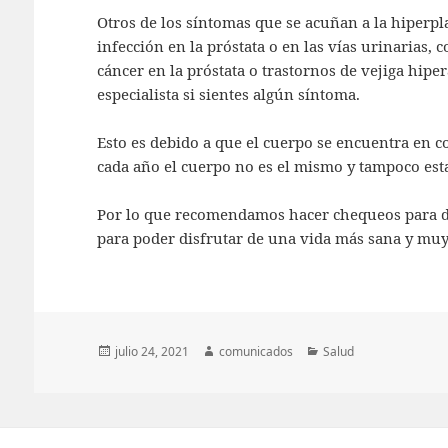
Otros de los síntomas que se acuñan a la hiperpl
infección en la próstata o en las vías urinarias,
cáncer en la próstata o trastornos de vejiga hiper
especialista si sientes algún síntoma.
Esto es debido a que el cuerpo se encuentra en c
cada año el cuerpo no es el mismo y tampoco est
Por lo que recomendamos hacer chequeos para des
para poder disfrutar de una vida más sana y muy
Publicado
Autor
Categorías
julio 24, 2021
comunicados
Salud
el