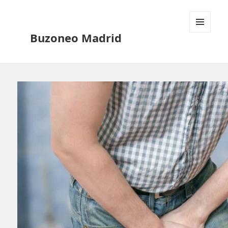
Buzoneo Madrid
MENÚ
Y
WIDGETS