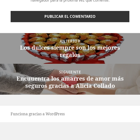
navegador para la próxima vez que comente.
Navegación
ANTERIOR
de
Los dulces siempre son los mejores
Entrada
entradas
regalos
anterior:
SIGUIENTE
Encuuentra los amarres de amor más
Entrada
seguros gracias a Alicia Collado
siguiente:
Funciona gracias a WordPress