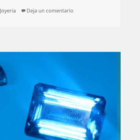
Categorías
en Vístete con glamour y sen
Joyeria
Deja un comentario