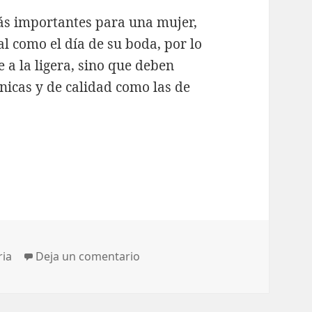
más importantes para una mujer,
l como el día de su boda, por lo
e a la ligera, sino que deben
nicas y de calidad como las de
r opción del mercado para conseguir pendientes d
gorías
en Tarin Joyeros, la mejor opci
ria
Deja un comentario