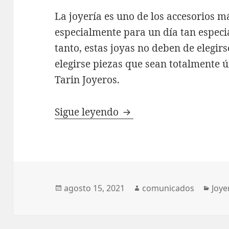
La joyería es uno de los accesorios 
especialmente para un día tan especia
tanto, estas joyas no deben de elegirs
elegirse piezas que sean totalmente ú
Tarin Joyeros.
Tarin Joyeros, la mejo
Sigue leyendo
Publicado
Autor
Cate
agosto 15, 2021
comunicados
Joye
el