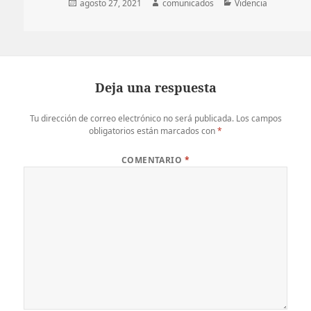
Publicado
Autor
Categorías
agosto 27, 2021
comunicados
Videncia
el
Deja una respuesta
Tu dirección de correo electrónico no será publicada.
Los campos
obligatorios están marcados con
*
COMENTARIO
*