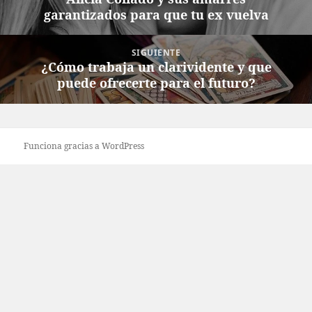
entradas
garantizados para que tu ex vuelva
anterior:
SIGUIENTE
¿Cómo trabaja un clarividente y que
Entrada
puede ofrecerte para el futuro?
siguiente:
Funciona gracias a WordPress