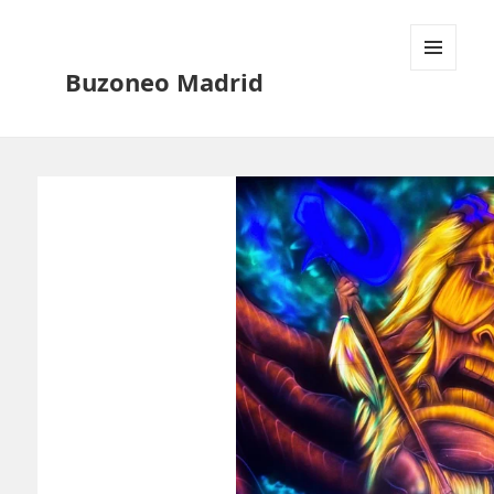
Buzoneo Madrid
MENÚ
Y
WIDGETS