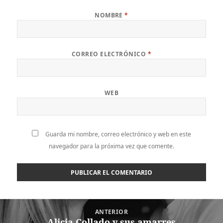
NOMBRE
*
CORREO ELECTRÓNICO
*
WEB
Guarda mi nombre, correo electrónico y web en este
navegador para la próxima vez que comente.
Navegación
ANTERIOR
de
Alicia Collado y sus amarres
Entrada