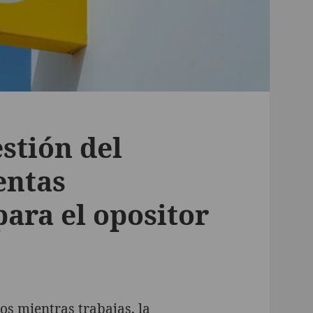
estión del
entas
ara el opositor
os mientras trabajas, la