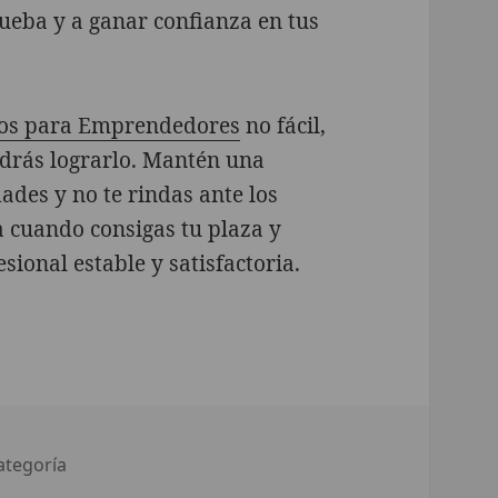
rueba y a ganar confianza en tus
eos para Emprendedores
no fácil,
odrás lograrlo. Mantén una
dades y no te rindas ante los
a cuando consigas tu plaza y
sional estable y satisfactoria.
ategorías
ategoría