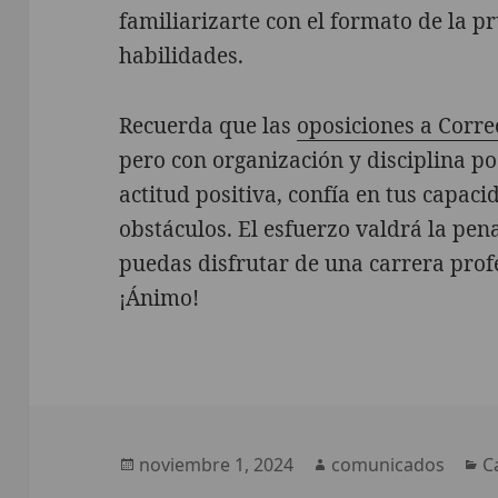
familiarizarte con el formato de la p
habilidades.
Recuerda que las
oposiciones a Corr
pero con organización y disciplina p
actitud positiva, confía en tus capaci
obstáculos. El esfuerzo valdrá la pen
puedas disfrutar de una carrera profe
¡Ánimo!
Publicado
Autor
C
noviembre 1, 2024
comunicados
C
el