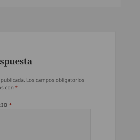
espuesta
 publicada.
Los campos obligatorios
os con
*
RIO
*