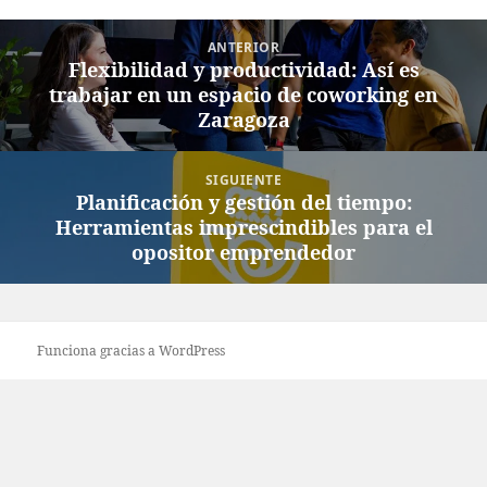
Navegación
ANTERIOR
de
Flexibilidad y productividad: Así es
Entrada
entradas
trabajar en un espacio de coworking en
anterior:
Zaragoza
SIGUIENTE
Planificación y gestión del tiempo:
Entrada
Herramientas imprescindibles para el
siguiente:
opositor emprendedor
Funciona gracias a WordPress