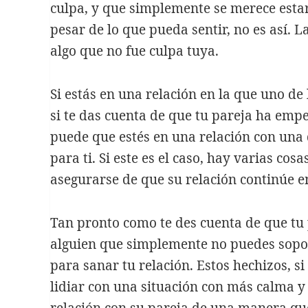
culpa, y que simplemente se merece esta
Por qué una lectura
previa puede cambiar el
pesar de lo que pueda sentir, no es así. L
rumbo de tu relación
algo que no fue culpa tuya.
Instalar toldos en
Madrid: Todo lo que
Si estás en una relación en la que uno d
debes saber antes de tu
si te das cuenta de que tu pareja ha emp
elección
puede que estés en una relación con una
para ti. Si este es el caso, hay varias co
Telefonía VoIP
empresarial: La guía
asegurarse de que su relación continúe 
definitiva para reducir
costos sin perder calidad
Tan pronto como te des cuenta de que tu
Compliance Penal: La
alguien que simplemente no puedes sopo
seguridad jurídica que
para sanar tu relación. Estos hechizos, 
su empresa necesita en
lidiar con una situación con más calma y 
Madrid
relación con su pareja de una manera qu