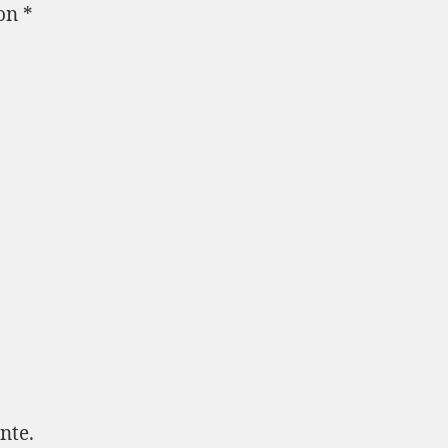
con
*
nte.