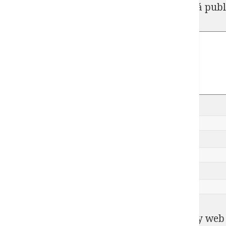
Tu dirección de correo electrónico no será publ
Comentario
*
Nombre
*
Correo electrónico
*
Web
Guarda mi nombre, correo electrónico y web