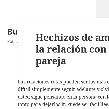
Buzoneo Madrid
Hechizos de am
Publicidad y mucho más
la relación con
pareja
Buscar:
Las relaciones rotas pueden ser las más dif
difícil simplemente seguir adelante y ol
ENTRADAS RECIENTES
usted sigue pensando en la persona con l
tonto para dejarlos ir. Puede ser fácil lle
Tarot y endulzamientos: