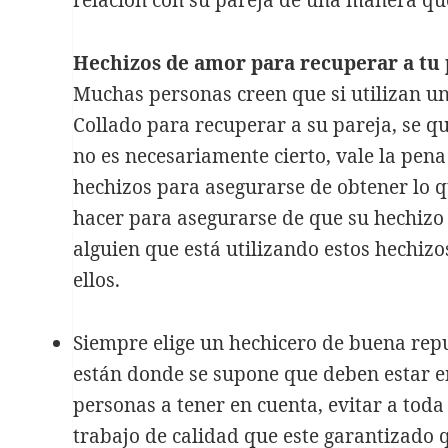
¿Cuándo es obligatorio
vaciar un piso? 5
Hechizos de amor para recuperar a tu 
situaciones clave en
Muchas personas creen que si utilizan u
Madrid
Collado
para recuperar a su pareja, se q
no es necesariamente cierto, vale la pena
hechizos para asegurarse de obtener lo 
hacer para asegurarse de que su hechizo 
alguien que está utilizando estos hechiz
ellos.
Siempre elige un hechicero de buena reput
están donde se supone que deben estar en 
personas a tener en cuenta, evitar a tod
trabajo de calidad que este garantizado 