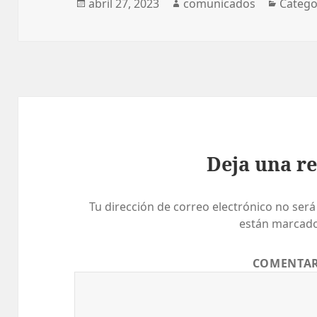
Publicado
Autor
Catego
abril 27, 2023
comunicados
Catego
el
Deja una r
Tu dirección de correo electrónico no será
están marcad
COMENTA