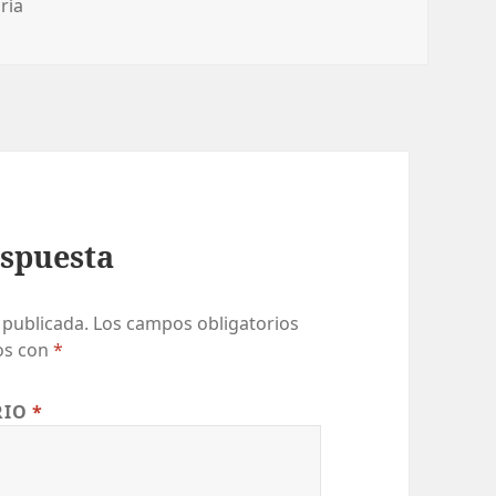
rías
ría
espuesta
 publicada.
Los campos obligatorios
os con
*
RIO
*