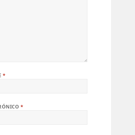
E
*
TRÓNICO
*