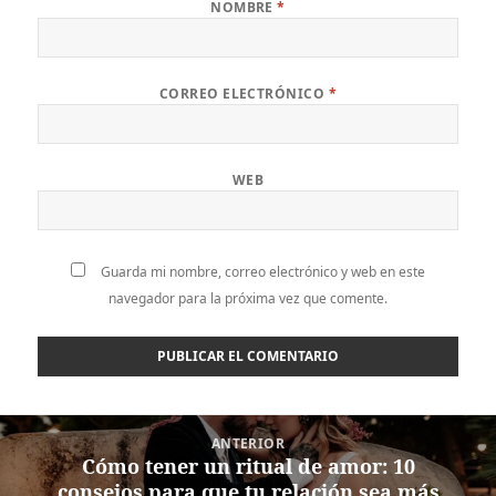
NOMBRE
*
CORREO ELECTRÓNICO
*
WEB
Guarda mi nombre, correo electrónico y web en este
navegador para la próxima vez que comente.
Navegación
ANTERIOR
de
Cómo tener un ritual de amor: 10
Entrada
entradas
consejos para que tu relación sea más
anterior: