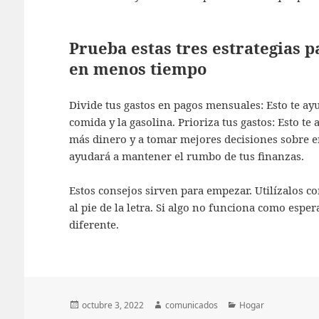
Prueba estas tres estrategias 
en menos tiempo
Divide tus gastos en pagos mensuales: Esto te ay
comida y la gasolina. Prioriza tus gastos: Esto te 
más dinero y a tomar mejores decisiones sobre en
ayudará a mantener el rumbo de tus finanzas.
Estos consejos sirven para empezar. Utilízalos c
al pie de la letra. Si algo no funciona como esp
diferente.
Publicado
Autor
Categorías
octubre 3, 2022
comunicados
Hogar
el