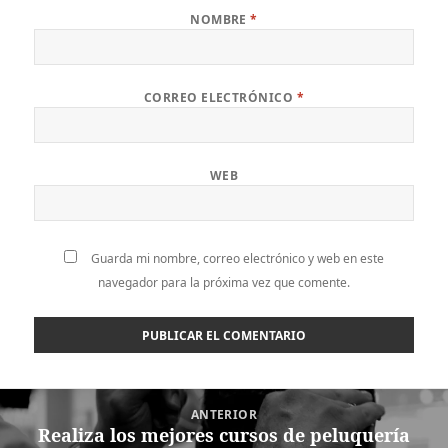
NOMBRE
*
CORREO ELECTRÓNICO
*
WEB
Guarda mi nombre, correo electrónico y web en este
navegador para la próxima vez que comente.
Navegación
ANTERIOR
de
Realiza los mejores cursos de peluquería
Entrada
entradas