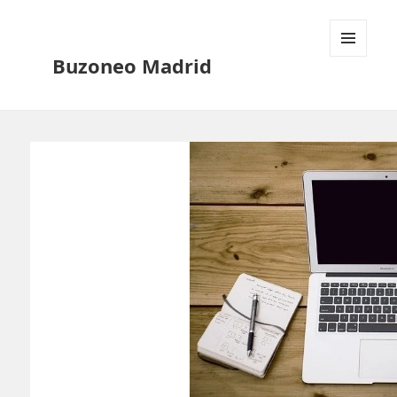
Buzoneo Madrid
MENÚ
Y
WIDGETS