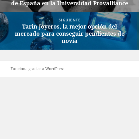
de España en la Universidad Provalliance
anterior:
SIGUIENTE
Tarin Joyeros, la mejor opción del
Entrada
mercado para conseguir pendientes de
siguiente:
novia
Funciona gracias a WordPress