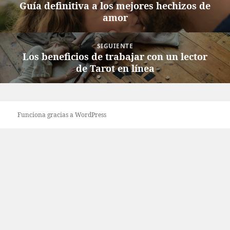
de
Guía definitiva a los mejores hechizos de
Entrada
entradas
amor
anterior:
SIGUIENTE
Los beneficios de trabajar con un lector
Entrada
de Tarot en línea
siguiente:
Funciona gracias a WordPress