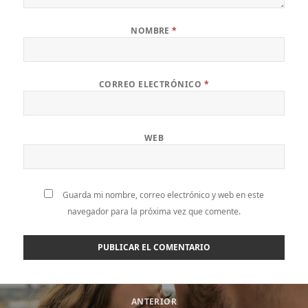
NOMBRE
*
CORREO ELECTRÓNICO
*
WEB
Guarda mi nombre, correo electrónico y web en este
navegador para la próxima vez que comente.
Navegación
ANTERIOR