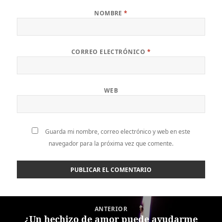
NOMBRE
*
CORREO ELECTRÓNICO
*
WEB
Guarda mi nombre, correo electrónico y web en este
navegador para la próxima vez que comente.
Navegación
ANTERIOR
de
¿Un hechizo de amor puede ayudarme
Entrada