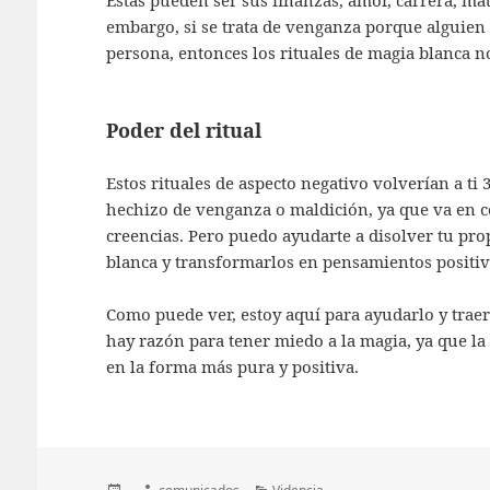
Estas pueden ser sus finanzas, amor, carrera, mat
embargo, si se trata de venganza porque alguien 
persona, entonces los rituales de magia blanca no
Poder del ritual
Estos rituales de aspecto negativo volverían a ti 
hechizo de venganza o maldición, ya que va en c
creencias. Pero puedo ayudarte a disolver tu pr
blanca y transformarlos en pensamientos positivo
Como puede ver, estoy aquí para ayudarlo y traer 
hay razón para tener miedo a la magia, ya que la
en la forma más pura y positiva.
Publicado
Autor
Categorías