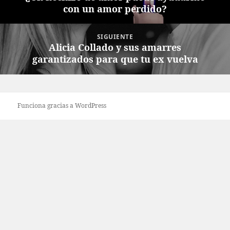
entradas
con un amor perdido?
anterior:
SIGUIENTE
Alicia Collado y sus amarres
Entrada
garantizados para que tu ex vuelva
siguiente:
Funciona gracias a WordPress