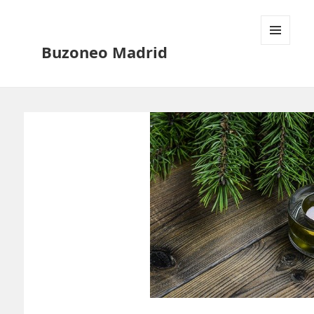
Buzoneo Madrid
MENÚ
Y
WIDGETS