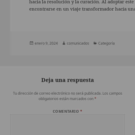
hacia la resolución y la curación. Al adoptar est
encontrarse en un viaje transformador hacia una
Publicado
Autor
Categorías
enero 9, 2024
comunicados
Categoría
el
Deja una respuesta
Tu dirección de correo electrónico no será publicada.
Los campos
obligatorios están marcados con
*
COMENTARIO
*