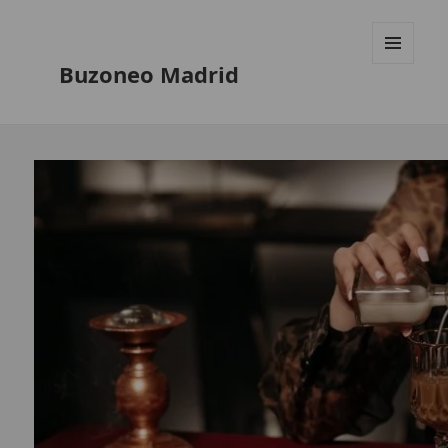
Buzoneo Madrid
MENÚ
Y
WIDGETS