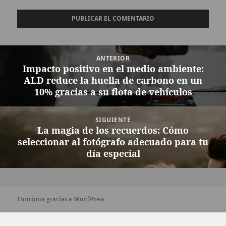
Navegación
ANTERIOR
de
Impacto positivo en el medio ambiente:
Entrada
entradas
ALD reduce la huella de carbono en un
anterior:
10% gracias a su flota de vehículos
SIGUIENTE
La magia de los recuerdos: Cómo
Entrada
seleccionar al fotógrafo adecuado para tu
siguiente:
día especial
Funciona gracias a WordPress