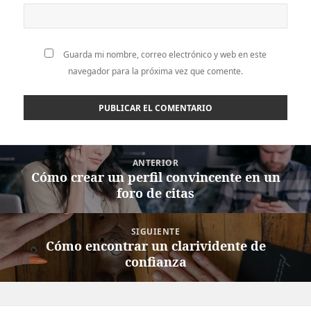
Guarda mi nombre, correo electrónico y web en este
navegador para la próxima vez que comente.
Navegación
ANTERIOR
de
Cómo crear un perfil convincente en un
Entrada
entradas
foro de citas
anterior:
SIGUIENTE
Cómo encontrar un clarividente de
Entrada
confianza
siguiente: